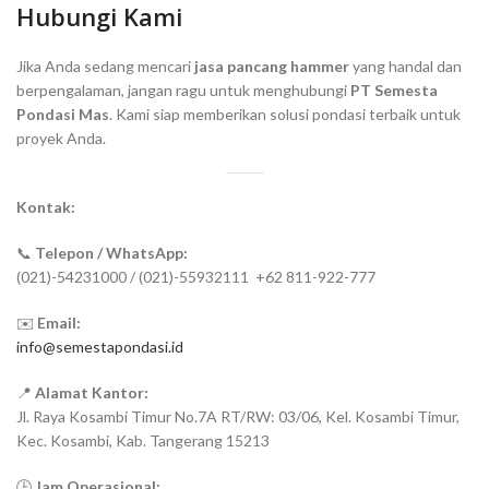
Hubungi Kami
Jika Anda sedang mencari
jasa pancang hammer
yang handal dan
berpengalaman, jangan ragu untuk menghubungi
PT Semesta
Pondasi Mas
. Kami siap memberikan solusi pondasi terbaik untuk
proyek Anda.
Kontak:
📞
Telepon / WhatsApp:
(021)-54231000 / (021)-55932111 +62 811-922-777
✉️
Email:
info@semestapondasi.id
📍
Alamat Kantor:
Jl. Raya Kosambi Timur No.7A RT/RW: 03/06, Kel. Kosambi Timur,
Kec. Kosambi, Kab. Tangerang 15213
🕒
Jam Operasional: