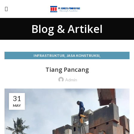
Blog & Artikel
,
,
INFRASTRUKTUR
JASA KONSTRUKSI
,
JUAL SQUARE PILE ATAU TIANG PANCANG KOTAK JABODETABEK
Tiang Pancang
KEUNGGULAN TIANG PANCANG BETON PRACETAK DARI PT
SEMESTA PONDASI MAS
Admin
,
,
,
KONSTRUKSI BANGUNAN
LAYANAN KONSTRUKSI
,
TIANG PANCANG
TIANG PANCANG BETON
31
MAY