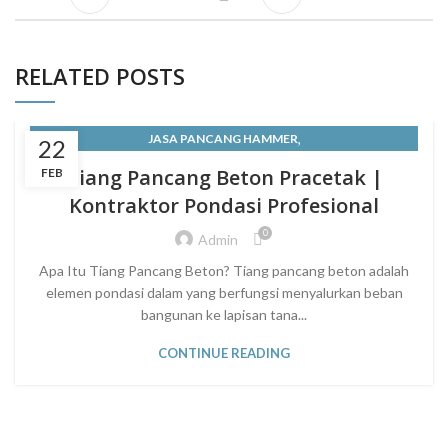
RELATED POSTS
,
JASA PANCANG HAMMER
22
JASA PEMANCANGAN TIANG PANCANG BETON - PT. SEMESTA
Tiang Pancang Beton Pracetak |
FEB
PONDASI MAS
Kontraktor Pondasi Profesional
,
0
,
JUAL SPUN PILE ATAU TIANG PANCANG BULAT JABODETABEK
Admin
,
,
SQUARE PILE
TIANG PANCANG
TIANG PANCANG BETON
Apa Itu Tiang Pancang Beton? Tiang pancang beton adalah
elemen pondasi dalam yang berfungsi menyalurkan beban
bangunan ke lapisan tana...
CONTINUE READING