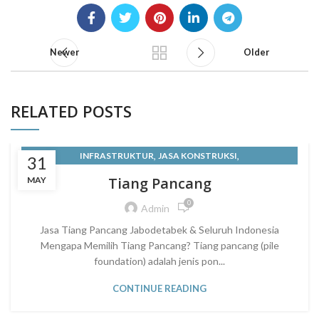
Newer
Older
RELATED POSTS
,
,
INFRASTRUKTUR
JASA KONSTRUKSI
31
JUAL SQUARE PILE ATAU TIANG PANCANG KOTAK
Tiang Pancang
MAY
JABODETABEK
0
Admin
,
KEUNGGULAN TIANG PANCANG BETON PRACETAK DARI PT
Jasa Tiang Pancang Jabodetabek & Seluruh Indonesia
Mengapa Memilih Tiang Pancang? Tiang pancang (pile
SEMESTA PONDASI MAS
foundation) adalah jenis pon...
,
,
,
KONSTRUKSI BANGUNAN
LAYANAN KONSTRUKSI
,
TIANG PANCANG
TIANG PANCANG BETON
CONTINUE READING