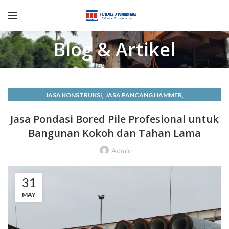
Blog & Artikel
,
,
JASA KONSTRUKSI
JASA PANCANG HAMMER
,
,
JASA TIANG PANCANG
KONSTRUKSI BANGUNAN
Jasa Pondasi Bored Pile Profesional untuk
LAYANAN KONSTRUKSI
Bangunan Kokoh dan Tahan Lama
Admin
31
MAY