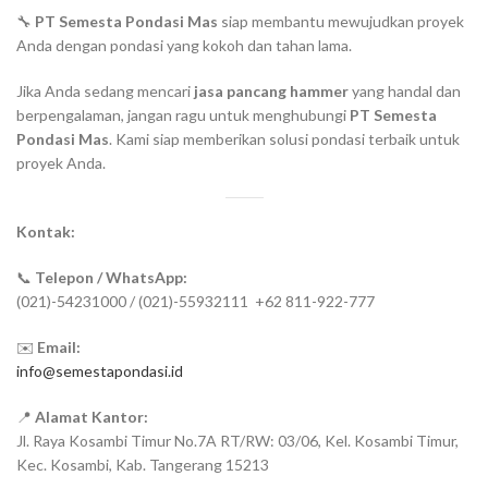
🔧
PT Semesta Pondasi Mas
siap membantu mewujudkan proyek
Anda dengan pondasi yang kokoh dan tahan lama.
Jika Anda sedang mencari
jasa pancang hammer
yang handal dan
berpengalaman, jangan ragu untuk menghubungi
PT Semesta
Pondasi Mas
. Kami siap memberikan solusi pondasi terbaik untuk
proyek Anda.
Kontak:
📞
Telepon / WhatsApp:
(021)-54231000 / (021)-55932111 +62 811-922-777
✉️
Email:
info@semestapondasi.id
📍
Alamat Kantor:
Jl. Raya Kosambi Timur No.7A RT/RW: 03/06, Kel. Kosambi Timur,
Kec. Kosambi, Kab. Tangerang 15213