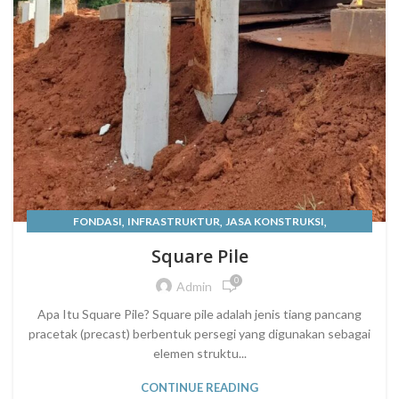
,
,
,
FONDASI
INFRASTRUKTUR
JASA KONSTRUKSI
,
JASA PANCANG HAMMER
Square Pile
JASA PEMANCANGAN TIANG PANCANG BETON - PT. SEMESTA
0
Admin
PONDASI MAS
,
,
JASA TIANG PANCANG
Apa Itu Square Pile? Square pile adalah jenis tiang pancang
,
pracetak (precast) berbentuk persegi yang digunakan sebagai
JUAL SPUN PILE ATAU TIANG PANCANG BULAT JABODETABEK
elemen struktu...
PONDASI & KONSTRUKSI
CONTINUE READING