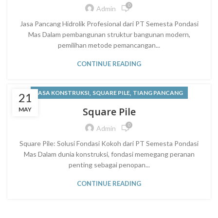
0
Admin
,
,
,
JASA TIANG PANCANG
KONSTRUKSI BANGUNAN
,
SOLUSI RAMAH LINGKUNGAN
TEKNOLOGI PANCANG
Jasa Pancang Hidrolik Profesional dari PT Semesta Pondasi
Mas Dalam pembangunan struktur bangunan modern,
pemilihan metode pemancangan...
CONTINUE READING
,
,
JASA KONSTRUKSI
SQUARE PILE
TIANG PANCANG
21
Square Pile
MAY
0
Admin
Square Pile: Solusi Fondasi Kokoh dari PT Semesta Pondasi
Mas Dalam dunia konstruksi, fondasi memegang peranan
penting sebagai penopan...
CONTINUE READING