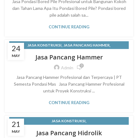
Jasa Pondasi Bored Pile Profesional untuk Bangunan Kokoh
dan Tahan Lama Apa Itu Pondasi Bored Pile? Pondasi bored
pile adalah salah sa...
CONTINUE READING
,
,
JASA KONSTRUKSI
JASA PANCANG HAMMER
24
JASA PEMANCANGAN TIANG PANCANG BETON - PT. SEMESTA
Jasa Pancang Hammer
MAY
PONDASI MAS
0
Admin
,
LAYANAN KONSTRUKSI
Jasa Pancang Hammer Profesional dan Terpercaya | PT
Semesta Pondasi Mas Jasa Pancang Hammer Profesional
untuk Proyek Konstruksi ...
CONTINUE READING
,
JASA KONSTRUKSI
21
JASA PEMANCANGAN TIANG PANCANG BETON - PT. SEMESTA
Jasa Pancang Hidrolik
MAY
PONDASI MAS