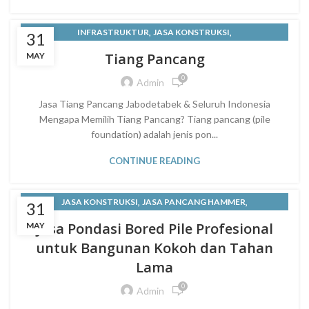
,
,
INFRASTRUKTUR
JASA KONSTRUKSI
31
JUAL SQUARE PILE ATAU TIANG PANCANG KOTAK
Tiang Pancang
MAY
JABODETABEK
0
Admin
,
KEUNGGULAN TIANG PANCANG BETON PRACETAK DARI PT
Jasa Tiang Pancang Jabodetabek & Seluruh Indonesia
Mengapa Memilih Tiang Pancang? Tiang pancang (pile
SEMESTA PONDASI MAS
foundation) adalah jenis pon...
,
,
,
KONSTRUKSI BANGUNAN
LAYANAN KONSTRUKSI
,
TIANG PANCANG
TIANG PANCANG BETON
CONTINUE READING
,
,
JASA KONSTRUKSI
JASA PANCANG HAMMER
31
,
,
JASA TIANG PANCANG
KONSTRUKSI BANGUNAN
Jasa Pondasi Bored Pile Profesional
MAY
LAYANAN KONSTRUKSI
untuk Bangunan Kokoh dan Tahan
Lama
0
Admin