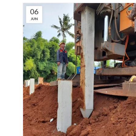
06
JUN