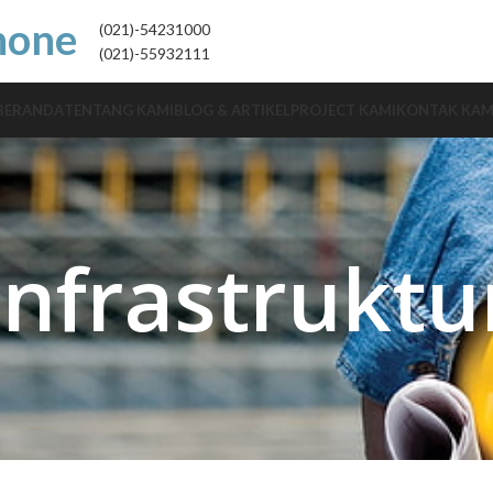
hone
(021)-54231000
(021)-55932111
BERANDA
TENTANG KAMI
BLOG & ARTIKEL
PROJECT KAMI
KONTAK KAM
Infrastruktu