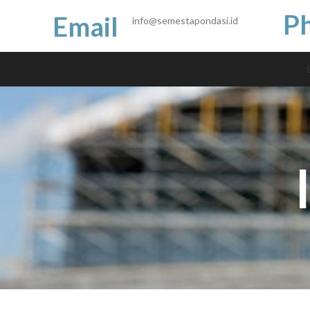
P
Email
info@semestapondasi.id