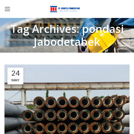
Tag Archives: pondasi
Jabodetabek
24
MAY