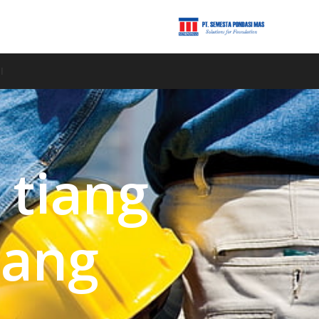
I
 tiang
rang