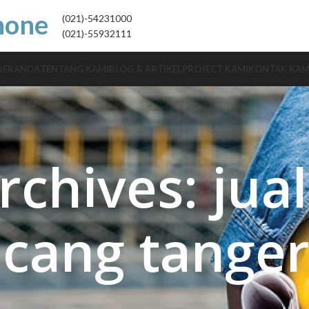
hone
(021)-54231000
(021)-55932111
BERANDA
TENTANG KAMI
BLOG & ARTIKEL
PROJECT KAMI
KONTAK KAM
rchives: jual
cang tange