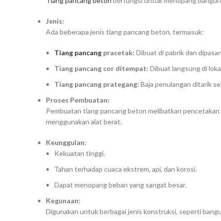
Tiang pancang beton
berfungsi untuk menopang bangunan 
Jenis:
Ada beberapa jenis tiang pancang beton, termasuk:
Tiang pancang
pracetak:
Dibuat di pabrik dan dipasan
Tiang pancang cor ditempat:
Dibuat langsung di loka
Tiang pancang prategang:
Baja penulangan ditarik 
Proses Pembuatan:
Pembuatan tiang pancang beton melibatkan pencetakan 
menggunakan alat berat.
Keunggulan:
Kekuatan tinggi.
Tahan terhadap cuaca ekstrem, api, dan korosi.
Dapat menopang beban yang sangat besar.
Kegunaan:
Digunakan untuk berbagai jenis konstruksi, seperti bangun