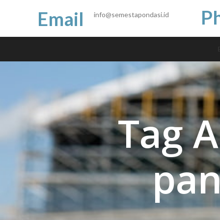
P
Email
info@semestapondasi.id
Tag A
pan