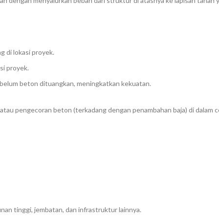
dengan menyalurkan beban dari struktur di atasnya ke lapisan tanah y
g di lokasi proyek.
si proyek.
sebelum beton dituangkan, meningkatkan kekuatan.
atau pengecoran beton (terkadang dengan penambahan baja) di dalam c
an tinggi, jembatan, dan infrastruktur lainnya.