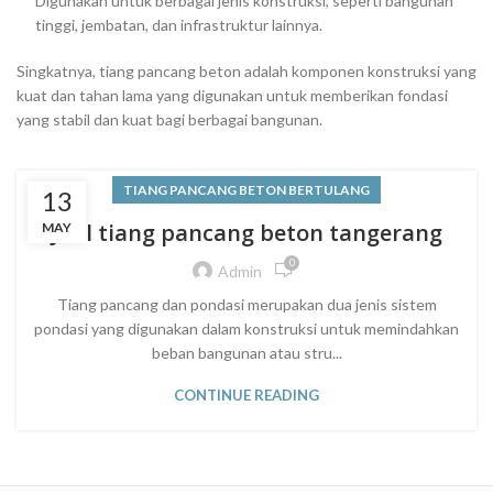
Digunakan untuk berbagai jenis konstruksi, seperti bangunan
tinggi, jembatan, dan infrastruktur lainnya.
Singkatnya, tiang pancang beton adalah komponen konstruksi yang
kuat dan tahan lama yang digunakan untuk memberikan fondasi
yang stabil dan kuat bagi berbagai bangunan.
TIANG PANCANG BETON BERTULANG
13
Jual tiang pancang beton tangerang
MAY
0
Admin
Tiang pancang dan pondasi merupakan dua jenis sistem
pondasi yang digunakan dalam konstruksi untuk memindahkan
beban bangunan atau stru...
CONTINUE READING